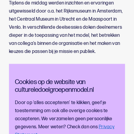
Tijdens de middag werden inzichten en ervaringen
uitgewisseld door o.a. het Rijksmuseum in Amsterdam,
het Centraal Museum in Utrecht en de Maaspoort in
Venlo. In verschillende deelsessies doken deelnemers
dieper in de toepassing van het model, het betrekken
van collega’s binnen de organisatie en het maken van
keuzes die passen bij je missie en publiek.
Kers op de taart was de keynote van
Ken Veerman
,
over missiegedreven werken in de cultuursector,
Cookies op de website van
waarover hij het boek
Vertellers, geen verkopers
heeft
cultureledoelgroepenmodel.nl
geschreven. Zijn verhaal zette aan tot denken over
positionering, relevantie en duurzame publieksrelaties.
Door op ‘alles accepteren’ te klikken, geef je
toestemming om ook alle overige cookies te
De middag werd vakkundig begeleid door
accepteren. We verzamelen geen persoonlijke
moderator
Yuki Kho
, die de gesprekken scherp en
gegevens. Meer weten? Check dan ons
Privacy
betrokken leidde. Van tips als
“Maak het behapbaar en