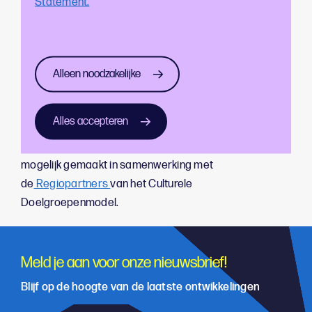
Statement.
eigen”
tot
“Het is een marathon, geen sprint”
, de
uitwisseling van inzichten zorgde niet alleen voor
inspiratie, maar ook voor nieuwe ideeën en
samenwerkingen.
Alleen noodzakelijke
Deze middag was een gezamenlijk initiatief van
DEN
Alles accepteren
Kennisinstituut cultuur & digitale
transformatie
en
Rotterdam Festivals
, en werd
mogelijk gemaakt in samenwerking met
de
Regiopartners
van het Culturele
Doelgroepenmodel.
Meld je aan voor onze nieuwsbrief!
Blijf op de hoogte van de laatste ontwikkelingen