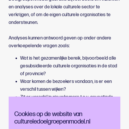
en analyses over de lokale culturele sector te
verkrijgen, of om de eigen
culturele organisaties te
ondersteunen.
Analyses kunnen antwoord geven op onder andere
overkoepelende vragen zoals:
Wat is het gezamenlijke bereik, bijvoorbeeld alle
gesubsidieerde culturele organisaties in de stad
of provincie?
Waar komen de bezoekers vandaan, is er een
verschil tussen wijken?
Zit er verschil in nieuwkomers t.o.v. gevestigde
instellingen in bereik?
Zijn er mogelijk verschillen in bereik tussen musea
Cookies op de website van
cultureledoelgroepenmodel.nl
/ festivals / podia?
Wat is het bereik van festivals in mijn gebied t.b.v.