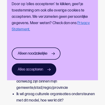
Door op ‘alles accepteren’ te klikken, geef je
bijvoorbeeld het samenstellen van een
toestemming om ook alle overige cookies te
evenementenkalender?
accepteren. We verzamelen geen persoonlijke
gegevens. Meer weten? Check dan ons
Privacy
Waar kunnen we je het beste bij helpen? ​
Statement.
Ik wil weten wat de verschillende mogelijkheden
zijn
Ik wil inzicht in het totale publieksbereik van de
Alleen noodzakelijke
culturele sector
Ik wil als DMO hiermee aan de slag.
Hoe pak ik dit
aan
?
Alles accepteren
Ik wil inzicht in welke Culturele Doelgroepen er
aanwezig zijn binnen mijn
gemeente/stad/regio/provincie
Ik wil graag culturele organisaties ondersteunen
met dit model, hoe werkt dit?