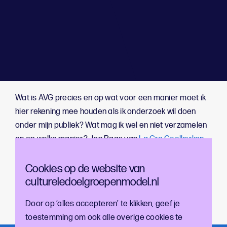
;
Wat is AVG precies en op wat voor een manier moet ik
hier rekening mee houden als ik onderzoek wil doen
onder mijn publiek? Wat mag ik wel en niet verzamelen
en op welke manier? Jan Baas van
La Gro Geelkerken
Advocaten
antwoord deze en meer vragen tijdens de
online sessie 'Onderzoek doen en AVG' op 19
Cookies op de website van
cultureledoelgroepenmodel.nl
december om 10 uur. Meer informatie volgt t.z.t.
Door op ‘alles accepteren’ te klikken, geef je
Meld je via
deze link
aan om erbij te zijn.
toestemming om ook alle overige cookies te